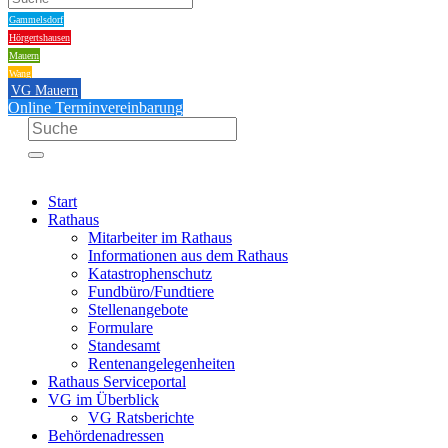
Gammelsdorf
Hörgertshausen
Mauern
Wang
VG Mauern
Online Terminvereinbarung
Start
Rathaus
Mitarbeiter im Rathaus
Informationen aus dem Rathaus
Katastrophenschutz
Fundbüro/Fundtiere
Stellenangebote
Formulare
Standesamt
Rentenangelegenheiten
Rathaus Serviceportal
VG im Überblick
VG Ratsberichte
Behördenadressen