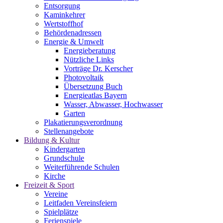
Entsorgung
Kaminkehrer
Wertstoffhof
Behördenadressen
Energie & Umwelt
Energieberatung
Nützliche Links
Vorträge Dr. Kerscher
Photovoltaik
Übersetzung Buch
Energieatlas Bayern
Wasser, Abwasser, Hochwasser
Garten
Plakatierungsverordnung
Stellenangebote
Bildung & Kultur
Kindergarten
Grundschule
Weiterführende Schulen
Kirche
Freizeit & Sport
Vereine
Leitfaden Vereinsfeiern
Spielplätze
Ferienspiele