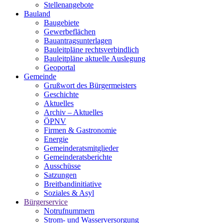
Stellenangebote
Bauland
Baugebiete
Gewerbeflächen
Bauantragsunterlagen
Bauleitpläne rechtsverbindlich
Bauleitpläne aktuelle Auslegung
Geoportal
Gemeinde
Grußwort des Bürgermeisters
Geschichte
Aktuelles
Archiv – Aktuelles
ÖPNV
Firmen & Gastronomie
Energie
Gemeinderatsmitglieder
Gemeinderatsberichte
Ausschüsse
Satzungen
Breitbandinitiative
Soziales & Asyl
Bürgerservice
Notrufnummern
Strom- und Wasserversorgung