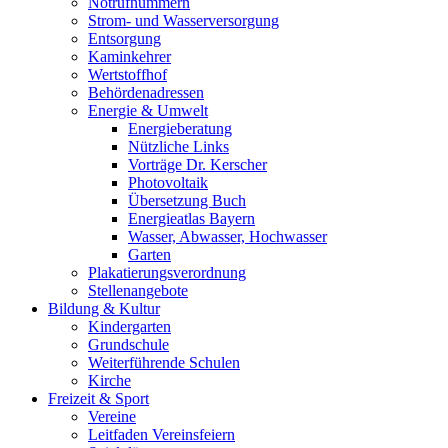
Notrufnummern
Strom- und Wasserversorgung
Entsorgung
Kaminkehrer
Wertstoffhof
Behördenadressen
Energie & Umwelt
Energieberatung
Nützliche Links
Vorträge Dr. Kerscher
Photovoltaik
Übersetzung Buch
Energieatlas Bayern
Wasser, Abwasser, Hochwasser
Garten
Plakatierungsverordnung
Stellenangebote
Bildung & Kultur
Kindergarten
Grundschule
Weiterführende Schulen
Kirche
Freizeit & Sport
Vereine
Leitfaden Vereinsfeiern