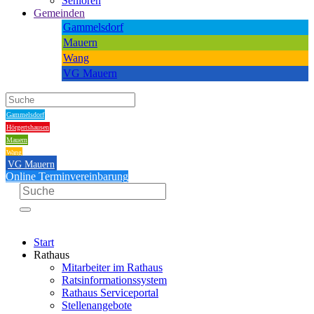
Senioren
Gemeinden
Gammelsdorf
Mauern
Wang
VG Mauern
Gammelsdorf
Hörgertshausen
Mauern
Wang
VG Mauern
Online Terminvereinbarung
Start
Rathaus
Mitarbeiter im Rathaus
Ratsinformationssystem
Rathaus Serviceportal
Stellenangebote