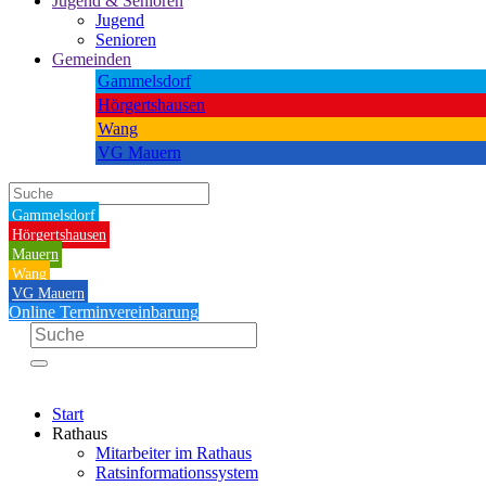
Jugend & Senioren
Jugend
Senioren
Gemeinden
Gammelsdorf
Hörgertshausen
Wang
VG Mauern
Gammelsdorf
Hörgertshausen
Mauern
Wang
VG Mauern
Online Terminvereinbarung
Start
Rathaus
Mitarbeiter im Rathaus
Ratsinformationssystem