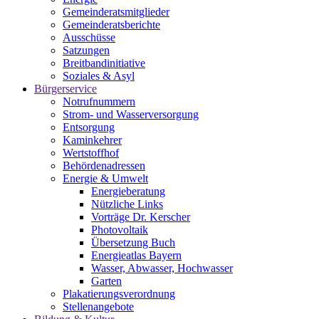
Gemeinderatsmitglieder
Gemeinderatsberichte
Ausschüsse
Satzungen
Breitbandinitiative
Soziales & Asyl
Bürgerservice
Notrufnummern
Strom- und Wasserversorgung
Entsorgung
Kaminkehrer
Wertstoffhof
Behördenadressen
Energie & Umwelt
Energieberatung
Nützliche Links
Vorträge Dr. Kerscher
Photovoltaik
Übersetzung Buch
Energieatlas Bayern
Wasser, Abwasser, Hochwasser
Garten
Plakatierungsverordnung
Stellenangebote