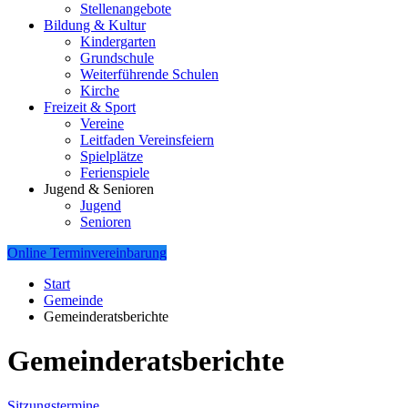
Stellenangebote
Bildung & Kultur
Kindergarten
Grundschule
Weiterführende Schulen
Kirche
Freizeit & Sport
Vereine
Leitfaden Vereinsfeiern
Spielplätze
Ferienspiele
Jugend & Senioren
Jugend
Senioren
Online Terminvereinbarung
Start
Gemeinde
Gemeinderatsberichte
Gemeinderatsberichte
Sitzungstermine