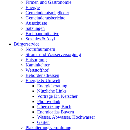
Firmen und Gastronomie
Energie
Gemeinderatsmitglieder
Gemeinderatsberichte
Ausschüsse
Satzungen
Breitbandinitiative
Soziales & Asyl
Bürgerservice
Notrufnummern
Strom- und Wasserversorgung
Entsorgung
Kaminkehrer
Wertstoffhof
Behördenadressen
Energie & Umwelt
Energieberatung
Nützliche Links
Vorträge Dr. Kerscher
Photovoltaik
Übersetzung Buch
Energieatlas Bayern
Wasser, Abwasser, Hochwasser
Garten
Plakatierungsverordnung