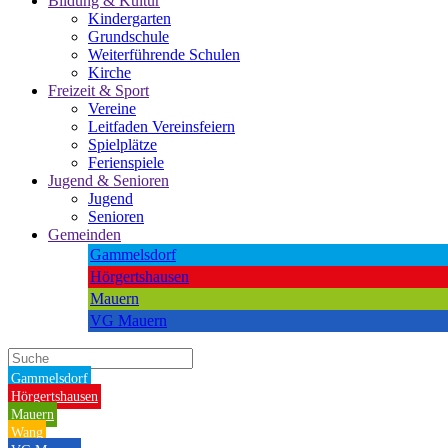
Bildung & Kultur
Kindergarten
Grundschule
Weiterführende Schulen
Kirche
Freizeit & Sport
Vereine
Leitfaden Vereinsfeiern
Spielplätze
Ferienspiele
Jugend & Senioren
Jugend
Senioren
Gemeinden
Gammelsdorf
Hörgertshausen
Mauern
VG Mauern
Gammelsdorf
Hörgertshausen
Mauern
Wang