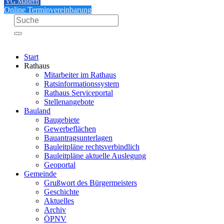
VG Mauern
Online Terminvereinbarung
Start
Rathaus
Mitarbeiter im Rathaus
Ratsinformationssystem
Rathaus Serviceportal
Stellenangebote
Bauland
Baugebiete
Gewerbeflächen
Bauantragsunterlagen
Bauleitpläne rechtsverbindlich
Bauleitpläne aktuelle Auslegung
Geoportal
Gemeinde
Grußwort des Bürgermeisters
Geschichte
Aktuelles
Archiv
ÖPNV