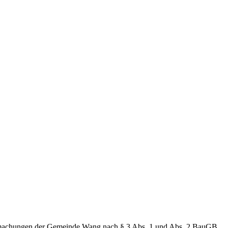
ntmachungen der Gemeinde Wang nach § 3 Abs. 1 und Abs. 2 BauGB.