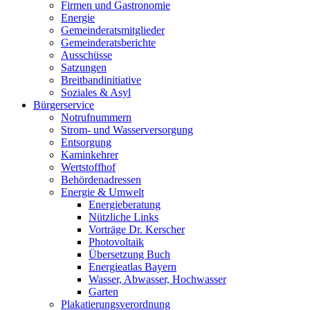
Firmen und Gastronomie
Energie
Gemeinderatsmitglieder
Gemeinderatsberichte
Ausschüsse
Satzungen
Breitbandinitiative
Soziales & Asyl
Bürgerservice
Notrufnummern
Strom- und Wasserversorgung
Entsorgung
Kaminkehrer
Wertstoffhof
Behördenadressen
Energie & Umwelt
Energieberatung
Nützliche Links
Vorträge Dr. Kerscher
Photovoltaik
Übersetzung Buch
Energieatlas Bayern
Wasser, Abwasser, Hochwasser
Garten
Plakatierungsverordnung