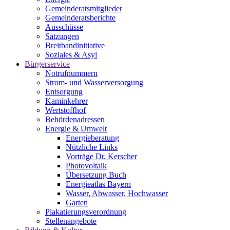
Gemeinderatsmitglieder
Gemeinderatsberichte
Ausschüsse
Satzungen
Breitbandinitiative
Soziales & Asyl
Bürgerservice
Notrufnummern
Strom- und Wasserversorgung
Entsorgung
Kaminkehrer
Wertstoffhof
Behördenadressen
Energie & Umwelt
Energieberatung
Nützliche Links
Vorträge Dr. Kerscher
Photovoltaik
Übersetzung Buch
Energieatlas Bayern
Wasser, Abwasser, Hochwasser
Garten
Plakatierungsverordnung
Stellenangebote