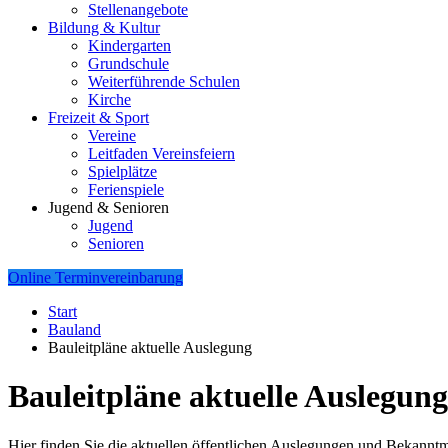
Stellenangebote
Bildung & Kultur
Kindergarten
Grundschule
Weiterführende Schulen
Kirche
Freizeit & Sport
Vereine
Leitfaden Vereinsfeiern
Spielplätze
Ferienspiele
Jugend & Senioren
Jugend
Senioren
Online Terminvereinbarung
Start
Bauland
Bauleitpläne aktuelle Auslegung
Bauleitpläne aktuelle Auslegung
Hier finden Sie die aktuellen öffentlichen Auslegungen und Bekan