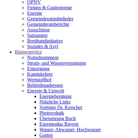
ÖPNV
Firmen & Gastronomie
Energie
Gemeinderatsmitglieder
Gemeinderatsberichte
Ausschüsse
Satzungen
Breitbandinitiative
Soziales & Asyl
Bürgerservice
Notrufnummern
Strom- und Wasserversorgung
Entsorgung
Kaminkehrer
Wertstoffhof
Behördenadressen
Energie & Umwelt
Energieberatung
Nützliche Links
Vorträge Dr. Kerscher
Photovoltaik
Übersetzung Buch
Energieatlas Bayern
Wasser, Abwasser, Hochwasser
Garten