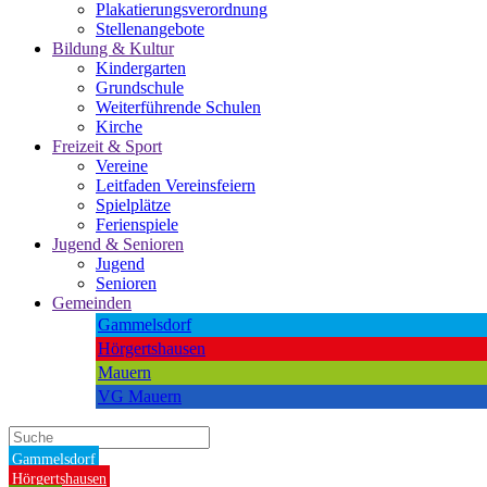
Plakatierungsverordnung
Stellenangebote
Bildung & Kultur
Kindergarten
Grundschule
Weiterführende Schulen
Kirche
Freizeit & Sport
Vereine
Leitfaden Vereinsfeiern
Spielplätze
Ferienspiele
Jugend & Senioren
Jugend
Senioren
Gemeinden
Gammelsdorf
Hörgertshausen
Mauern
VG Mauern
Gammelsdorf
Hörgertshausen