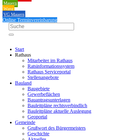
Mauern
Wang
VG Mauern
Online Terminvereinbarung
Start
Rathaus
Mitarbeiter im Rathaus
Ratsinformationssystem
Rathaus Serviceportal
Stellenangebote
Bauland
Baugebiete
Gewerbeflächen
Bauantragsunterlagen
Bauleitpläne rechtsverbindlich
Bauleitpläne aktuelle Auslegung
Geoportal
Gemeinde
Grußwort des Bürgermeisters
Geschichte
Aktuelles