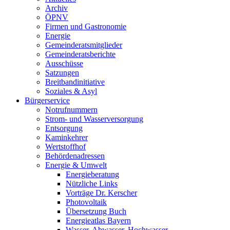
Archiv
ÖPNV
Firmen und Gastronomie
Energie
Gemeinderatsmitglieder
Gemeinderatsberichte
Ausschüsse
Satzungen
Breitbandinitiative
Soziales & Asyl
Bürgerservice
Notrufnummern
Strom- und Wasserversorgung
Entsorgung
Kaminkehrer
Wertstoffhof
Behördenadressen
Energie & Umwelt
Energieberatung
Nützliche Links
Vorträge Dr. Kerscher
Photovoltaik
Übersetzung Buch
Energieatlas Bayern
Wasser, Abwasser, Hochwasser