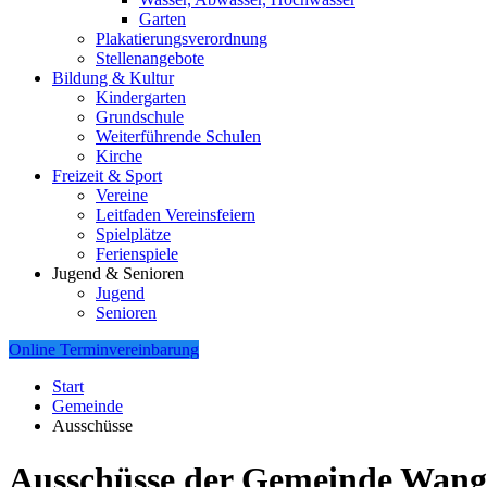
Garten
Plakatierungsverordnung
Stellenangebote
Bildung & Kultur
Kindergarten
Grundschule
Weiterführende Schulen
Kirche
Freizeit & Sport
Vereine
Leitfaden Vereinsfeiern
Spielplätze
Ferienspiele
Jugend & Senioren
Jugend
Senioren
Online Terminvereinbarung
Start
Gemeinde
Ausschüsse
Ausschüsse der Gemeinde Wang