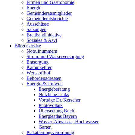
Firmen und Gastronomie
Energie
Gemeinderatsmitglieder
Gemeinderatsberichte
Ausschüsse
Satzungen
Breitbandinitiative
Soziales & Asyl
Bürgerservice
Notrufnummern
Strom- und Wasserversorgung
Entsorgung
Kaminkehrer
Wertstoffhof
Behördenadressen
Energie & Umwelt
Energieberatung
Nützliche Links
Vorträge Dr. Kerscher
Photovoltaik
Übersetzung Buch
Energieatlas Bayern
Wasser, Abwasser, Hochwasser
Garten
Plakatierungsverordnung