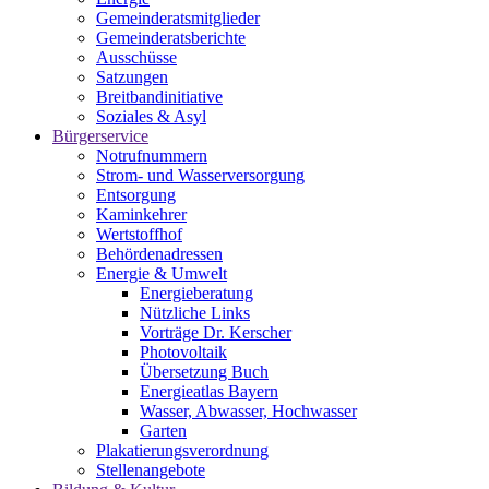
Gemeinderatsmitglieder
Gemeinderatsberichte
Ausschüsse
Satzungen
Breitbandinitiative
Soziales & Asyl
Bürgerservice
Notrufnummern
Strom- und Wasserversorgung
Entsorgung
Kaminkehrer
Wertstoffhof
Behördenadressen
Energie & Umwelt
Energieberatung
Nützliche Links
Vorträge Dr. Kerscher
Photovoltaik
Übersetzung Buch
Energieatlas Bayern
Wasser, Abwasser, Hochwasser
Garten
Plakatierungsverordnung
Stellenangebote