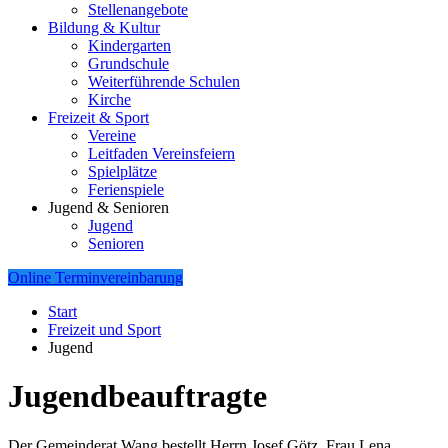
Stellenangebote
Bildung & Kultur
Kindergarten
Grundschule
Weiterführende Schulen
Kirche
Freizeit & Sport
Vereine
Leitfaden Vereinsfeiern
Spielplätze
Ferienspiele
Jugend & Senioren
Jugend
Senioren
Online Terminvereinbarung
Start
Freizeit und Sport
Jugend
Jugendbeauftragte
Der Gemeinderat Wang bestellt Herrn Josef Götz, Frau Lena