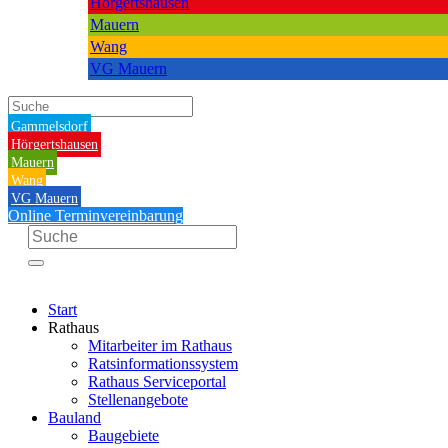
Hörgertshausen
Mauern
Wang
VG Mauern
Gammelsdorf
Hörgertshausen
Mauern
Wang
VG Mauern
Online Terminvereinbarung
Start
Rathaus
Mitarbeiter im Rathaus
Ratsinformationssystem
Rathaus Serviceportal
Stellenangebote
Bauland
Baugebiete