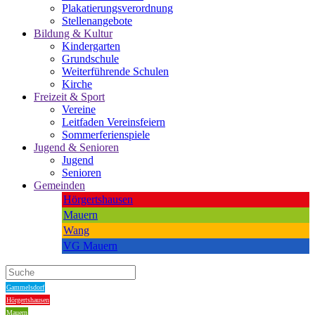
Plakatierungsverordnung
Stellenangebote
Bildung & Kultur
Kindergarten
Grundschule
Weiterführende Schulen
Kirche
Freizeit & Sport
Vereine
Leitfaden Vereinsfeiern
Sommerferienspiele
Jugend & Senioren
Jugend
Senioren
Gemeinden
Hörgertshausen
Mauern
Wang
VG Mauern
Gammelsdorf
Hörgertshausen
Mauern